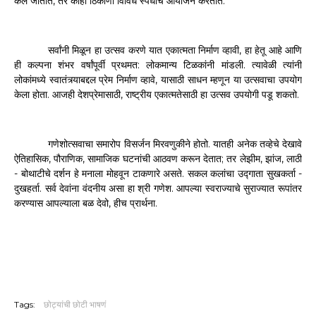
,
.
केले
जातात
तर
काही
ठिकाणी
विविध
स्पर्धांचे
आयोजन
करतात
,
सर्वांनी
मिळून
हा
उत्सव
करणे
यात
एकात्मता
निर्माण
व्हावी
हा
हेतू
आहे
आणि
:
.
ही
कल्पना
शंभर
वर्षांपूर्वी
प्रथमत
लोकमान्य
टिळकांनी
मांडली
त्यावेळी
त्यांनी
,
लोकांमध्ये
स्वातंत्र्याबद्दल
प्रेम
निर्माण
व्हावे
यासाठी
साधन
म्हणून
या
उत्सवाचा
उपयोग
.
,
.
केला
होता
आजही
देशप्रेमासाठी
राष्ट्रीय
एकात्मतेसाठी
हा
उत्सव
उपयोगी
पडू
शकतो
.
गणेशोत्सवाचा
समारोप
विसर्जन
मिरवणुकीने
होतो
यातही
अनेक
तव्हेचे
देखावे
,
,
;
,
,
ऐतिहासिक
पौराणिक
सामाजिक
घटनांची
आठवण
करून
देतात
तर
लेझीम
झांज
लाठी
-
.
-
बोथाटीचे
दर्शन
हे
मनाला
मोहवून
टाकणारे
असते
सकल
कलांचा
उद्गाता
सुखकर्ता
.
.
दुखहर्ता
सर्व
देवांना
वंदनीय
असा
हा
श्री
गणेश
आपल्या
स्वराज्याचे
सुराज्यात
रूपांतर
,
.
करण्यास
आपल्याला
बळ
देवो
हीच
प्रार्थना
Tags:
छोट्यांची छोटी भाषणं