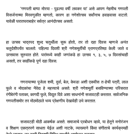
'
-
'
गणपती
बाप्पा
मोरया
पुढल्या
वर्षी
लवकर
या
असे
आपण
नेहमीच
गणपती
,
.
विसर्जनाच्या
मिरवणुकीत
म्हणतो
कारण
हा
गणेशोत्सव
सर्वांनाच
हवाहवासा
वाटतो
.
यावेळी
घरातघराबाहेर
सर्वत्र
आनंदोत्सव
असतो
,
हा
उत्सव
भाद्रपद
शुध्द
चतुर्थीला
सुरू
होतो
तर
तो
दहा
दिवस
म्हणजे
अनंत
.
चतुर्दशीपर्यंत
चालतो
पहिल्या
दिवशी
श्री
गणेशमूर्तीची
प्राणप्रतिष्ठा
केली
जाते
व
.
,
,
,
उत्सवास
सुरुवात
होते
घरांमध्ये
काही
जणांकडे
हा
उत्सव
१
३
५
७
दिवसांचाही
,
.
असतो
तर
काहींकडे
पूर्ण
दहा
दिवस
,
,
,
-
,
गणरायाच्या
पूजेला
शमी
दुर्वा
बेल
केवडा
अशी
एकवीस
त
हेची
पत्री
लाल
.
फुले
व
मोदकांचा
नैवेद्य
हे
महत्त्वाचे
असते
श्री
गणेशमूर्ती
बसविण्याच्या
परिसरात
,
,
.
रंगीबेरंगी
पताका
कागदी
फुले
विद्युत
दिवे
अशा
साधनांनी
सजावटही
करतात
सार्वजनिक
.
गणपतीसमोर
तर
मोठमोठाले
भव्य
प्रेक्षणीय
देखावेही
उभे
करतात
.
,
सजावटही
मोठी
आकर्षक
असते
समाजाचे
प्रबोधन
व्हावे
या
हेतूने
मनोरंजन
,
व
शिक्षण
एकत्रपणे
साधता
येईल
अशी
नाटके
व्याख्याने
किंवा
संगीताचे
कार्यक्रमही