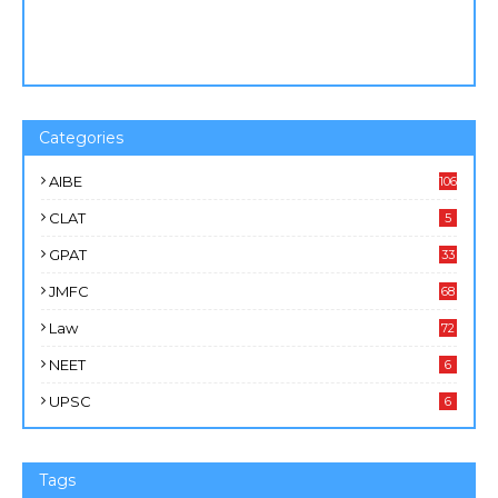
Categories
AIBE
106
CLAT
5
GPAT
33
JMFC
68
Law
72
NEET
6
UPSC
6
Tags